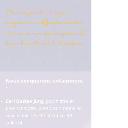
Pour vous présenter ce stage, je
m'appuie sur mes différentes recherches
ainsi que sur mon expérience personnelle
des synchronicités et de la clairaudience.
Nous
évoquerons notamment
:
Carl Gustav Jung
, psychiatre et
psychanalyste, père des notions de
synchronicités et d'inconscient
collectif