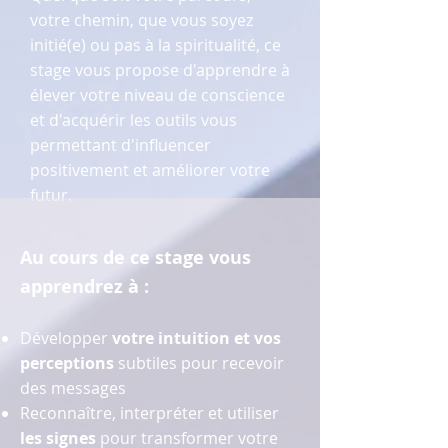
votre chemin, que vous soyez
initié(e) ou pas à la spiritualité, ce
stage vous propose d'apprendre à
élever votre niveau de conscience
et d'acquérir les outils vous
permettant d'influencer
positivement et améliorer votre
futur.
Au cours de ce stage vous
apprendrez à :
Développer
votre intuition et vos
perceptions
subtiles pour recevoir
des messages
Reconnaître, interpréter et utiliser
les signes
pour transformer votre