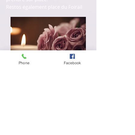
Restos également place du Foirail
Phone
Facebook
Je m'inscris !
3 possibilités :
No 1 :
Vous souhaitez réserver
votre place : Vous envoyez votre
chèque de 150€ dès maintenant