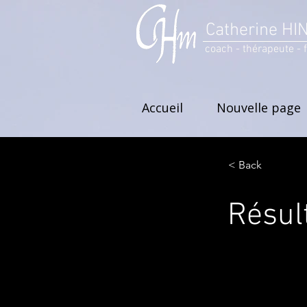
Catherine HI
coach - thérapeute - 
Accueil
Nouvelle page
< Back
Résul