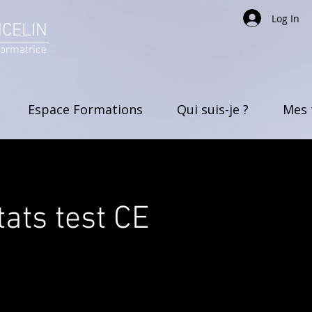
Log In
NCELIN
formatrice
Espace Formations
Qui suis-je ?
Mes 
tats test CE