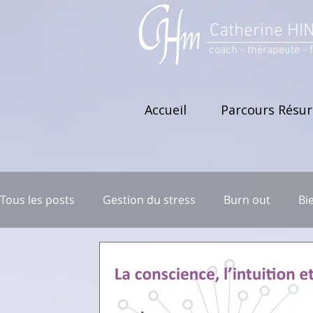
Catherine HI
coach - thérapeute - 
Accueil
Parcours Résu
Tous les posts
Gestion du stress
Burn out
Bi