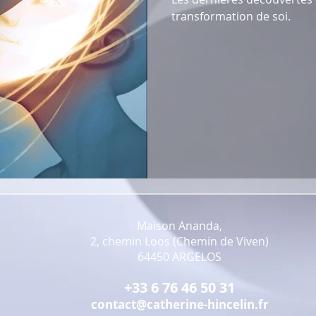
transformation de soi.
Maison Ananda,
2, chemin Loos (Chemin de Viven)
64450 ARGELOS
+33 6 76 46 50 31
contact@catherine-hincelin.fr