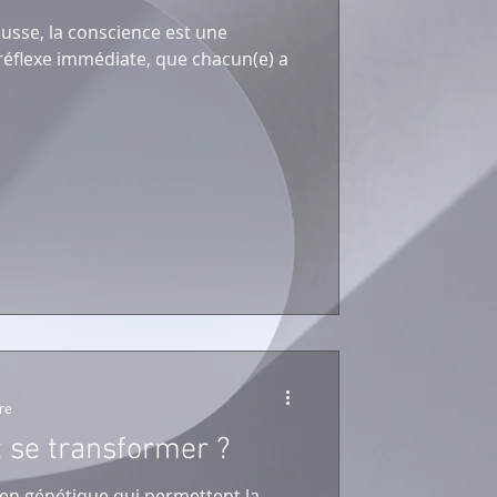
usse, la conscience est une
 réflexe immédiate, que chacun(e) a
re
 se transformer ?
en génétique qui permettent la