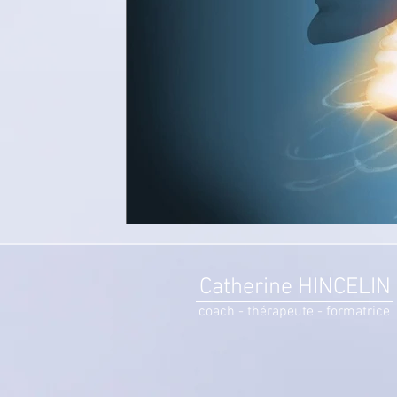
Catherine HINCELIN
coach - thérapeute - formatrice