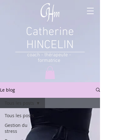
Catherine
HINCELIN
coach - thérapeute -
formatrice
Le blog
Tous les posts
Tous les posts
Gestion du
stress