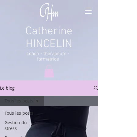
Catherine
HINCELIN
coach - thérapeute -
formatrice
Le blog
Tous les posts
Tous les posts
Gestion du
stress