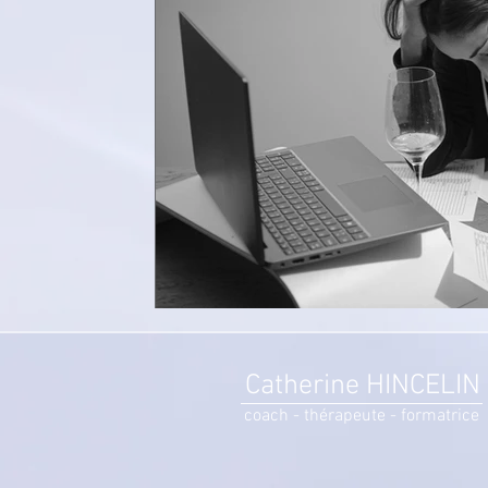
Catherine HINCELIN
coach - thérapeute - formatrice