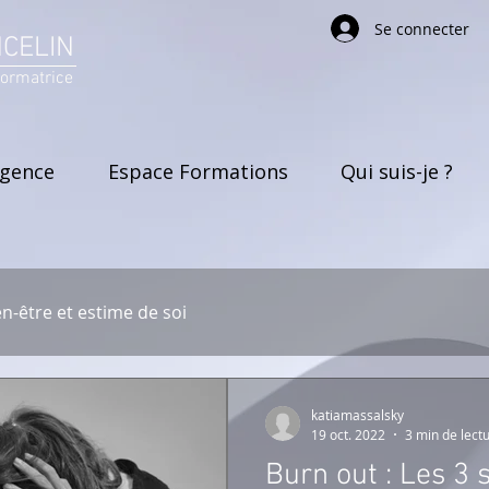
Se connecter
NCELIN
formatrice
rgence
Espace Formations
Qui suis-je ?
en-être et estime de soi
katiamassalsky
19 oct. 2022
3 min de lect
Burn out : Les 3 