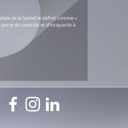
iale de la Santé) le définit comme «
 perte de contrôle et d’incapacité à