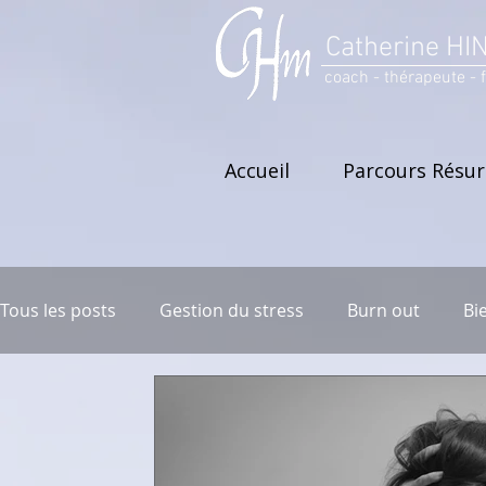
Catherine HI
coach - thérapeute - 
Accueil
Parcours Résu
Tous les posts
Gestion du stress
Burn out
Bi