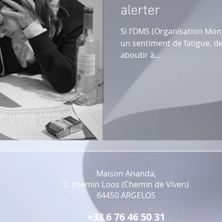
alerter
Si l’OMS (Organisation Mond
un sentiment de fatigue, de
aboutir à...
Maison Ananda,
2, chemin Loos (Chemin de Viven)
64450 ARGELOS
+33 6 76 46 50 31