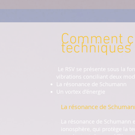
Comment ça
techniques
Le RSV se présente sous la for
vibrations conciliant deux mod
La résonance de Schumann
Un vortex d’énergie
La résonance de Schuman
La résonance de Schumann es
ionosphère, qui protège la ter