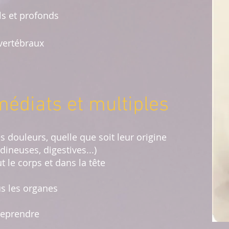
ls et profonds
vertébraux
médiats et multiples
s douleurs, quelle que soit leur origine
neuses, digestives...)
t le corps et dans la tête
s les organes
reprendre