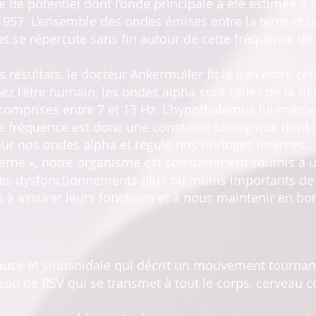
 de potentiel dont l’onde principale a été estimée à 7
57. L’ensemble des ondes émises entre la terre et la
se répercute sans fin autour de cette fréquence de 
ésultats, le docteur Ankermuller fit le lien entre ce
ez l’être humain, les ondes alpha sont celles de la dé
comprises entre 7 et 13 Hz. L’hypothalamus lui-même, c
tte fréquence est donc une constante biologique dont 
our nos ondes alpha et régule nos horloges internes.
derne », notre organisme est constamment soumis à 
t des dysfonctionnements plus ou moins importants de 
s à assurer leurs fonctions et à nous maintenir en bo
ouce et sinusoïdale qui décrit un mouvement tournant 
eau de RSV qui se transmet à tout le corps, cerveau c