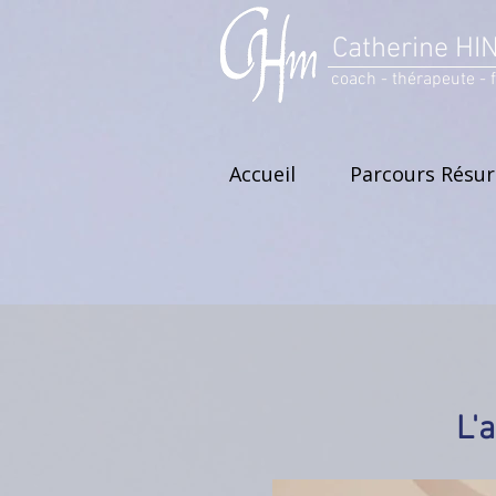
Catherine HI
coach - thérapeute - 
Accueil
Parcours Résu
L'