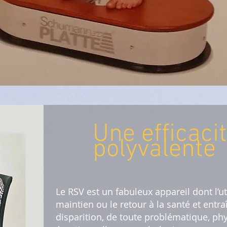
Une efficaci
polyvalente
Le RSV est un fabuleux appareil dont l’uti
maintien ou le retour à la santé et entra
disparition, de toute problématique, ph