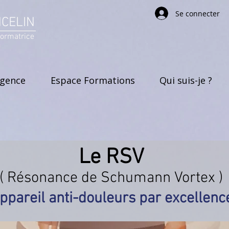
Se connecter
NCELIN
formatrice
rgence
Espace Formations
Qui suis-je ?
Le RSV
( Résonance de Schumann Vortex )
appareil anti-douleurs par excellence