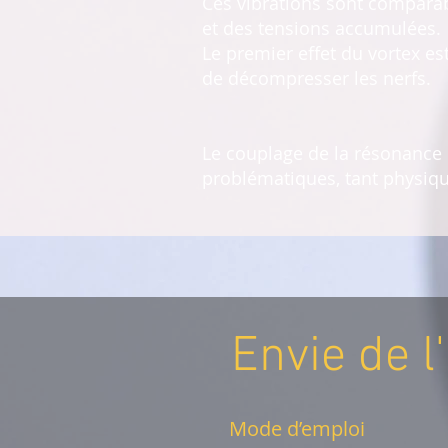
Ces vibrations sont compara
et des tensions accumulées.
Le premier effet du vortex es
de décompresser les nerfs.
Le couplage de la résonance 
problématiques, tant physiq
Envie de l
Mode d’emploi