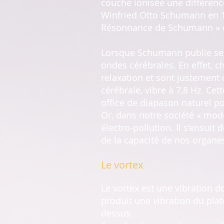
couche ionisée une différence
Winfried Otto Schumann en 19
Résonnance de Schumann » et 
Lorsque Schumann publie ses r
ondes cérébrales. En effet, ch
relaxation et sont justement 
cérébrale, vibre à 7,8 Hz. Ce
office de diapason naturel p
Or, dans notre société « mo
électro-pollution. Il s’ensui
de la capacité de nos organe
Le vortex
Le vortex est une vibration d
produit une vibration du plat
dessus.