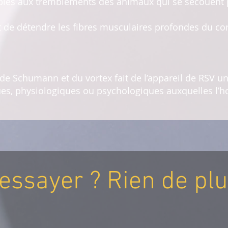
bles aux tremblements des animaux qui se secouent p
t de détendre les fibres musculaires profondes du cor
de Schumann et du vortex fait de l’appareil de RSV un
ues, physiologiques ou psychologiques auxquelles l
'essayer ? Rien de plu