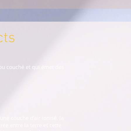
cts
 ou couché et qui émet des
e couche d’air ionisé, la
ée entre la terre et cette