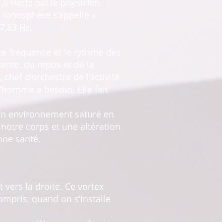
,8 Hertz pat le physicien
 ionosphère s’appelle «
7,83 Hz.
tte fréquence et le rythme des
tente, du repos et de la
hef d’orchestre de l’activité
l’homme a besoin. Elle fait
un environnement saturé en
notre corps et une altération
nne santé.
vers la droite. Ce vortex
ompris, quand on s’installe