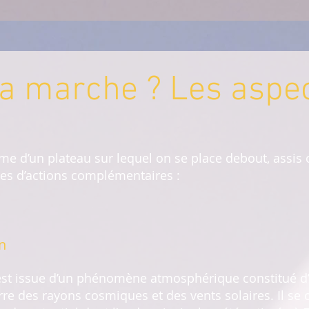
 marche ? Les aspe
me d’un plateau sur lequel on se place debout, assis
es d’actions complémentaires :
n
t issue d’un phénomène atmosphérique constitué d’un
re des rayons cosmiques et des vents solaires. Il se cr