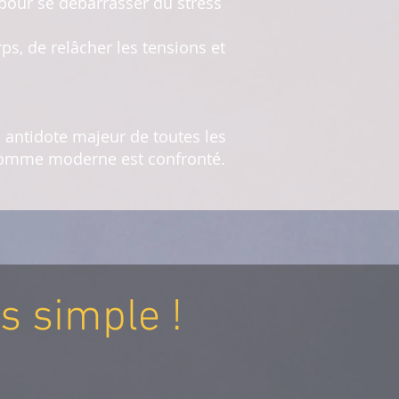
our se débarrasser du stress
ps, de relâcher les tensions et
 antidote majeur de toutes les
’homme moderne est confronté.
s simple !