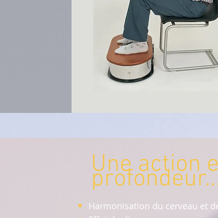
Une action 
profondeur..
Harmonisation du cerveau et de