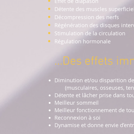
Effet de diapason
Détente des muscles superficie
Décompression des nerfs
Régénération des disques inter
Stimulation de la circulation
Régulation hormonale
...Des effets im
Diminution et/ou disparition de
(musculaires, osseuses, tendi
Détente et lâcher prise dans tou
Meilleur sommeil
Meilleur fonctionnement de tou
Reconnexion à soi
Dynamise et donne envie d’ent