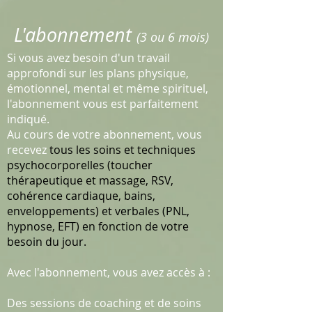
L'abonnement
(3 ou 6 mois)
Si vous avez besoin d'un travail
approfondi sur les plans physique,
émotionnel, mental et même spirituel,
l'abonnement vous est parfaitement
indiqué.
Au cours de votre abonnement, vous
recevez
tous les soins et techniques
psychocorporelles (toucher
thérapeutique et massage, RSV,
cohérence cardiaque, bains,
enveloppements) et verbales (PNL,
hypnose, EFT) en fonction de votre
besoin du jour.
Avec l'abonnement, vous avez accès à :
Des sessions de coaching et de soins