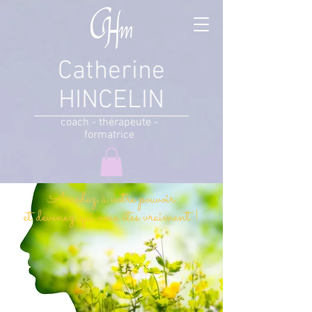
Catherine
HINCELIN
coach - thérapeute -
formatrice
Accédez à votre pouvoir
et devenez qui vous êtes vraiment !