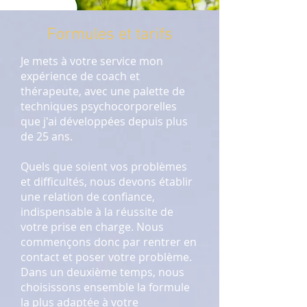
Formules et tarifs
Je mets à votre service mon
expérience de coach et
thérapeute, avec une palette de
techniques psychocorporelles
que j'ai développées depuis plus
de 25 ans.
Quels que soient vos problèmes
et difficultés, nous devons établir
une relation de confiance,
indispensable à la réussite de
votre prise en charge. Nous
commençons donc par rentrer en
contact et poser votre problème.
Dans un deuxième temps, nous
choisissons ensemble la formule
la plus adaptée à votre