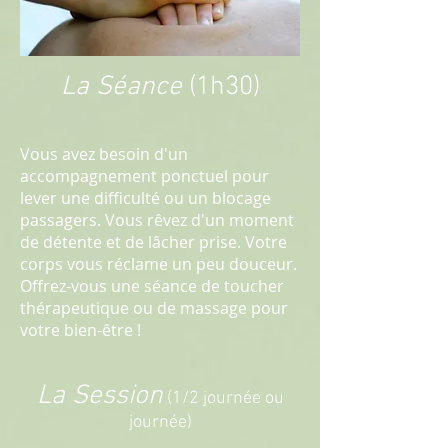
La Séance
(1h30)
Vous avez besoin d'un
accompagnement ponctuel pour
lever une difficulté ou un blocage
passagers. Vous rêvez d'un moment
de détente et de lâcher prise. Votre
corps vous réclame un peu douceur.
Offrez-vous une séance de toucher
thérapeutique ou de massage pour
votre bien-être !
La Session
(1/2 journée ou
journée)