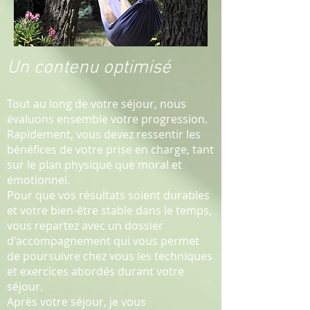
Un contenu optimisé
Tout au long de votre séjour, nous
évaluons ensemble votre progression.
Rapidement, vous devez ressentir les
bénéfices de votre prise en charge, tant
sur le plan physique que moral et
émotionnel.
Pour que vos résultats soient durables
et votre bien-être stable dans le temps,
vous repartez avec un dossier
d'accompagnement qui vous permet
de poursuivre chez vous les techniques
et exercices abordés durant votre
séjour.
Après votre séjour, je vous