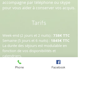
accompagne par téléphone ou skype
pour vous aider à conserver vos acquis.
Tarifs
Week-end (2 jours et 2 nuits) :
738€ TTC
Semaine (5 jours et 6 nuits) :
1845€ TTC
La durée des séjours est modulable en
fonction de vos disponibilités et
calendriers.
Les tarifs sont calculés au prorata des jours
effectués.
Phone
Facebook
Le lieu
Quelle que soit la formule que vous
choisissez, je vous reçois chez moi,